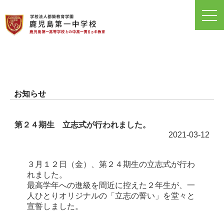
toggl
navig
お知らせ
第２４期生 立志式が行われました。
2021-03-12
３月１２日（金）、第２４期生の立志式が行わ
れました。
最高学年への進級を間近に控えた２年生が、一
人ひとりオリジナルの「立志の誓い」を堂々と
宣誓しました。